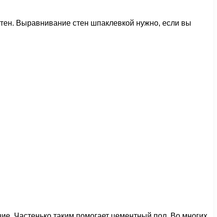
тен. Выравнивание стен шпаклевкой нужно, если вы
ие. Частенько таким помогает цементный пол. Во многих