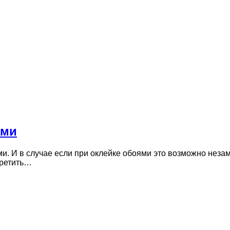
ами
и. И в случае если при оклейке обоями это возможно неза
третить…