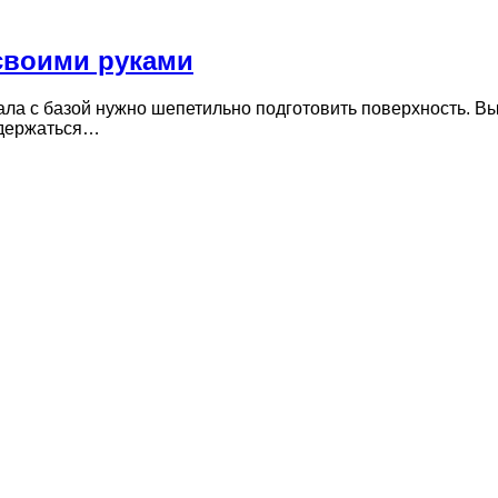
своими руками
а с базой нужно шепетильно подготовить поверхность. Выр
т держаться…