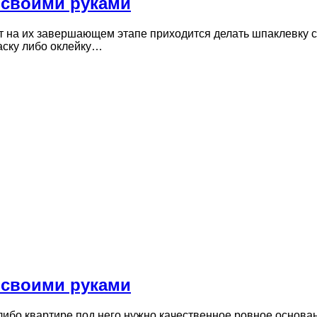
 своими руками
 на их завершающем этапе приходится делать шпаклевку с
аску либо оклейку…
 своими руками
ибо квартире под него нужно качественное ровное основан