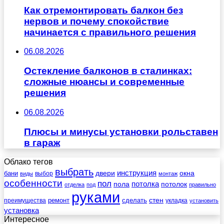
Как отремонтировать балкон без
нервов и почему спокойствие
начинается с правильного решения
06.08.2026
Остекление балконов в сталинках:
сложные нюансы и современные
решения
06.08.2026
Плюсы и минусы установки рольставен
в гараж
Облако тегов
выбрать
инструкция
бани
двери
окна
виды
выбор
монтаж
особенности
пол
пола
потолка
потолок
отделка
под
правильно
руками
стен
ремонт
сделать
преимущества
укладка
установить
установка
Интересное