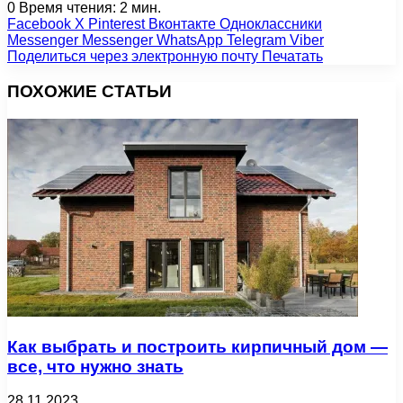
0
Время чтения: 2 мин.
Facebook
X
Pinterest
Вконтакте
Одноклассники
Messenger
Messenger
WhatsApp
Telegram
Viber
Поделиться через электронную почту
Печатать
ПОХОЖИЕ СТАТЬИ
Как выбрать и построить кирпичный дом —
все, что нужно знать
28.11.2023