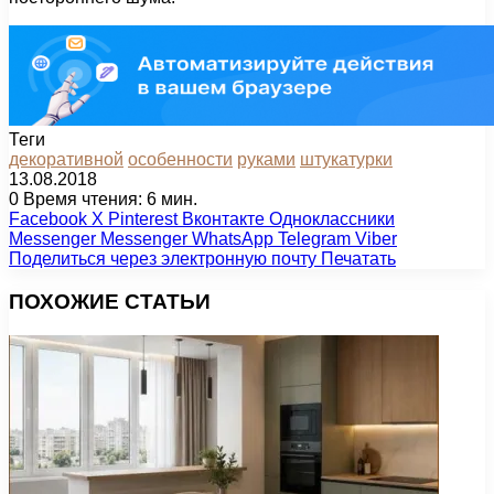
Теги
декоративной
особенности
руками
штукатурки
13.08.2018
0
Время чтения: 6 мин.
Facebook
X
Pinterest
Вконтакте
Одноклассники
Messenger
Messenger
WhatsApp
Telegram
Viber
Поделиться через электронную почту
Печатать
ПОХОЖИЕ СТАТЬИ