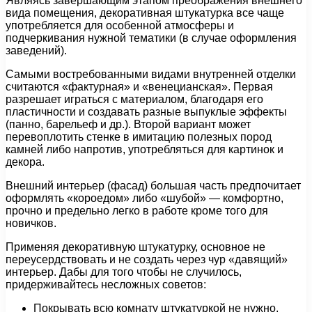
Являясь завершающим этапом преображения внешнего
вида помещения, декоративная штукатурка все чаще
употребляется для особенной атмосферы и
подчеркивания нужной тематики (в случае оформления
заведений).
Самыми востребованными видами внутренней отделки
считаются «фактурная» и «венецианская». Первая
разрешает играться с материалом, благодаря его
пластичности и создавать разные выпуклые эффекты
(панно, барельеф и др.). Второй вариант может
перевоплотить стенке в имитацию полезных пород
камней либо напротив, употребляться для картинок и
декора.
Внешний интерьер (фасад) большая часть предпочитает
оформлять «короедом» либо «шубой» — комфортно,
прочно и предельно легко в работе кроме того для
новичков.
Применяя декоративную штукатурку, основное не
переусердствовать и не создать через чур «давящий»
интерьер. Дабы для того чтобы не случилось,
придерживайтесь несложных советов:
Покрывать всю комнату штукатуркой не нужно,