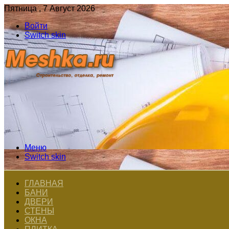
Пятница , 7 Август 2026
Войти
Switch skin
Меню
Switch skin
ГЛАВНАЯ
БАНИ
ДВЕРИ
СТЕНЫ
ОКНА