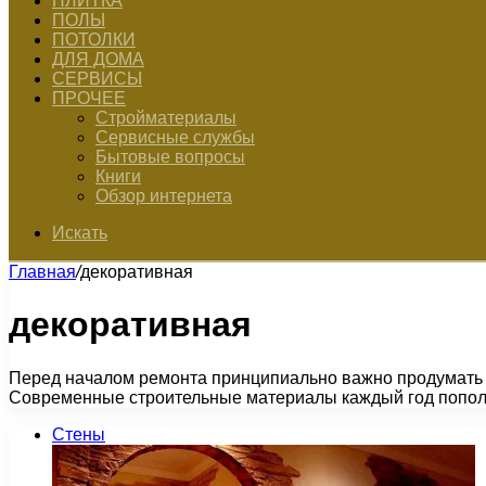
ПЛИТКА
ПОЛЫ
ПОТОЛКИ
ДЛЯ ДОМА
СЕРВИСЫ
ПРОЧЕЕ
Стройматериалы
Сервисные службы
Бытовые вопросы
Книги
Обзор интернета
Искать
Главная
/
декоративная
декоративная
Перед началом ремонта принципиально важно продумать не
Современные строительные материалы каждый год попол
Стены