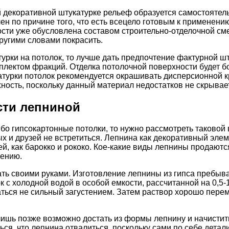
ой декоративной штукатурке рельеф образуется самостояте
ен по причине того, что есть всецело готовым к применен
сти уже обусловлена составом строительно-отделочной смес
ругими словами покрасить.
турки на потолок, то лучше дать предпочтение фактурной ш
лектом фракций. Отделка потолочной поверхности будет бо
атурки потолок рекомендуется окрашивать дисперсионной к
ность, поскольку данный материал недостатков не скрывает
сти лепниной
о гипсокартонные потолки, то нужно рассмотреть таковой 
ных и друзей не встретиться. Лепнина как декоративный эл
й, как барокко и рококо. Кое-какие виды лепнины продаютс
рению.
ть своими руками. Изготовление лепнины из гипса пребыва
 с холодной водой в особой емкости, рассчитанной на 0,5-
аться не сильный загустением. Затем раствор хорошо пере
 лишь позже возможно достать из формы лепнину и начистит
я, что лепнина отвалиться, поскольку сами по себе детали