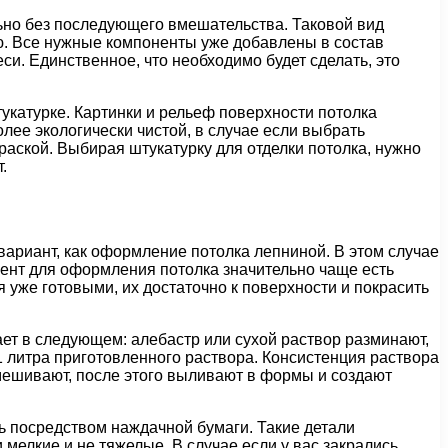
льно без последующего вмешательства. Таковой вид
ию. Все нужные компоненты уже добавлены в состав
и. Единственное, что необходимо будет сделать, это
тукатурке. Картинки и рельеф поверхности потолка
лее экологически чистой, в случае если выбрать
раской. Выбирая штукатурку для отделки потолка, нужно
.
вариант, как оформление потолка лепниной. В этом случае
емент для оформления потолка значительно чаще есть
я уже готовыми, их достаточно к поверхности и покрасить
ет в следующем: алебастр или сухой раствор разминают,
1 литра приготовленного раствора. Консистенция раствора
мешивают, после этого выливают в формы и создают
ь посредством наждачной бумаги. Такие детали
 мелкие и не тяжелые. В случае если у вас закрались