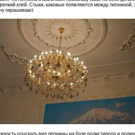
крепкий клей. Стыки, каковые появляются между лепниной,
ну окрашивают.
жность отыскать вид лепнины на базе полистирола и поли