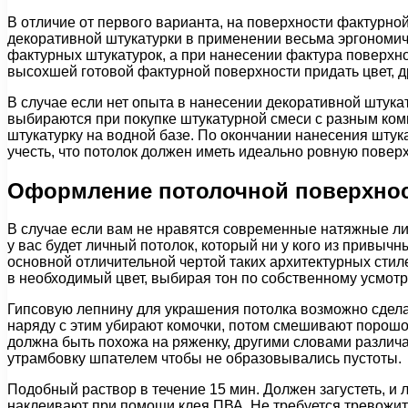
В отличие от первого варианта, на поверхности фактурн
декоративной штукатурки в применении весьма эргономич
фактурных штукатурок, а при нанесении фактура поверхно
высохшей готовой фактурной поверхности придать цвет, д
В случае если нет опыта в нанесении декоративной штука
выбираются при покупке штукатурной смеси с разным комп
штукатурку на водной базе. По окончании нанесения штук
учесть, что потолок должен иметь идеально ровную поверх
Оформление потолочной поверхно
В случае если вам не нравятся современные натяжные либ
у вас будет личный потолок, который ни у кого из привыч
основной отличительной чертой таких архитектурных стиле
в необходимый цвет, выбирая тон по собственному усмот
Гипсовую лепнину для украшения потолка возможно сдела
наряду с этим убирают комочки, потом смешивают порошок
должна быть похожа на ряженку, другими словами различ
утрамбовку шпателем чтобы не образовывались пустоты.
Подобный раствор в течение 15 мин. Должен загустеть, и
наклеивают при помощи клея ПВА. Не требуется тревожитьс