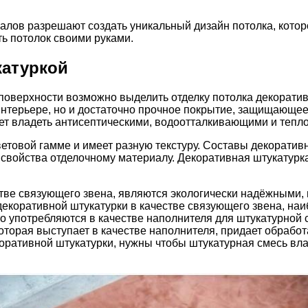
лов разрешают создать уникальный дизайн потолка, которо
ть потолок своими руками.
катуркой
поверхности возможно выделить отделку потолка декоратив
нтерьере, но и достаточно прочное покрытие, защищающее 
жет владеть антисептическими, водоотталкивающими и теп
етовой гамме и имеет разную текстуру. Составы декоративн
войства отделочному материалу. Декоративная штукатурка 
стве связующего звена, являются экологически надёжными, 
декоративной штукатурки в качестве связующего звена, наи
о употребляются в качестве наполнителя для штукатурной 
оторая выступает в качестве наполнителя, придает обрабо
декоративной штукатурки, нужны чтобы штукатурная смесь 