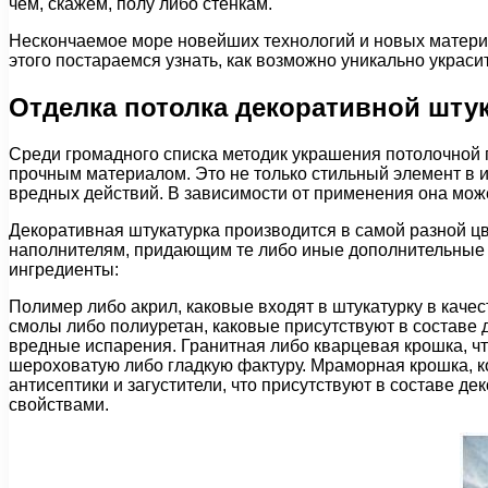
чем, скажем, полу либо стенкам.
Нескончаемое море новейших технологий и новых материа
этого постараемся узнать, как возможно уникально украси
Отделка потолка декоративной шту
Среди громадного списка методик украшения потолочной 
прочным материалом. Это не только стильный элемент в и
вредных действий. В зависимости от применения она мо
Декоративная штукатурка производится в самой разной цв
наполнителям, придающим те либо иные дополнительные с
ингредиенты:
Полимер либо акрил, каковые входят в штукатурку в каче
смолы либо полиуретан, каковые присутствуют в составе 
вредные испарения. Гранитная либо кварцевая крошка, чт
шероховатую либо гладкую фактуру. Мраморная крошка, к
антисептики и загустители, что присутствуют в составе 
свойствами.