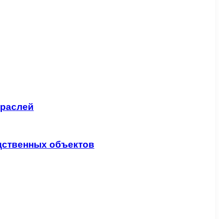
траслей
дственных объектов