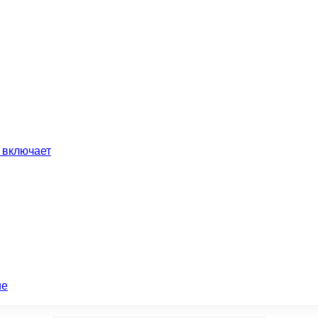
 включает
ие