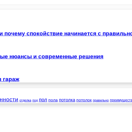
 и почему спокойствие начинается с правильн
жные нюансы и современные решения
в гараж
нности
пол
пола
потолка
потолок
преимущест
отделка
под
правильно