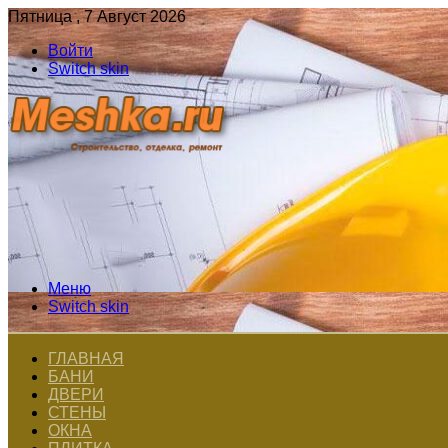
Пятница , 7 Август 2026
Войти
Switch skin
Меню
Switch skin
ГЛАВНАЯ
БАНИ
ДВЕРИ
СТЕНЫ
ОКНА