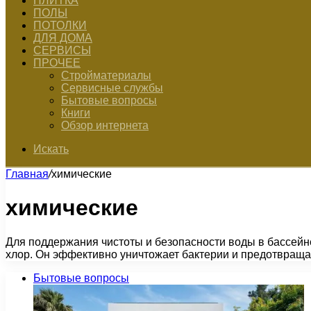
ПЛИТКА
ПОЛЫ
ПОТОЛКИ
ДЛЯ ДОМА
СЕРВИСЫ
ПРОЧЕЕ
Стройматериалы
Сервисные службы
Бытовые вопросы
Книги
Обзор интернета
Искать
Главная
/
химические
химические
Для поддержания чистоты и безопасности воды в бассей
хлор. Он эффективно уничтожает бактерии и предотвраща
Бытовые вопросы