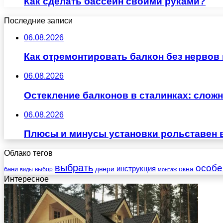
Как сделать бассейн своими руками?
Последние записи
06.08.2026
Как отремонтировать балкон без нервов
06.08.2026
Остекление балконов в сталинках: сло
06.08.2026
Плюсы и минусы установки рольставен 
Облако тегов
выбрать
особе
инструкция
бани
двери
окна
виды
выбор
монтаж
Интересное