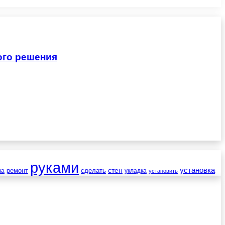
ого решения
руками
установка
стен
ремонт
сделать
ва
укладка
установить