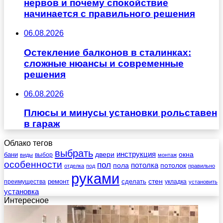
нервов и почему спокойствие
начинается с правильного решения
06.08.2026
Остекление балконов в сталинках:
сложные нюансы и современные
решения
06.08.2026
Плюсы и минусы установки рольставен
в гараж
Облако тегов
выбрать
инструкция
бани
двери
окна
виды
выбор
монтаж
особенности
пол
пола
потолка
потолок
отделка
под
правильно
руками
стен
ремонт
сделать
преимущества
укладка
установить
установка
Интересное