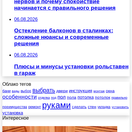
нервов и почему спокойствие
начинается с правильного решения
06.08.2026
Остекление балконов в сталинках:
сложные нюансы и современные
решения
06.08.2026
Плюсы и минусы установки рольставен
в гараж
Облако тегов
выбрать
инструкция
бани
двери
окна
виды
выбор
монтаж
особенности
пол
пола
потолка
потолок
отделка
под
правильно
руками
стен
ремонт
сделать
преимущества
укладка
установить
установка
Интересное