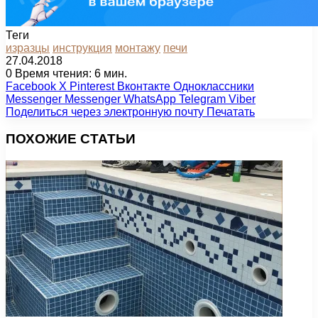
Теги
изразцы
инструкция
монтажу
печи
27.04.2018
0
Время чтения: 6 мин.
Facebook
X
Pinterest
Вконтакте
Одноклассники
Messenger
Messenger
WhatsApp
Telegram
Viber
Поделиться через электронную почту
Печатать
ПОХОЖИЕ СТАТЬИ