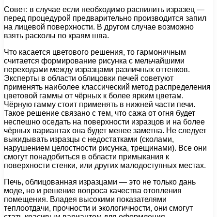
Совет: в случае если необходимо распилить изразец —
перед процедурой предварительно производится запил
на лицевой поверхности. В другом случае возможно
взять расколы по краям шва.
Что касается цветового решения, то гармоничным
считается формирование рисунка с мельчайшими
переходами между изразцами различных оттенков.
Эксперты в области облицовки печей советуют
применять наиболее классический метод распределения
цветовой гаммы от чёрных к более ярким цветам.
Чёрную гамму стоит применять в нижней части печи.
Такое решение связано с тем, что сажа от огня будет
неспешно оседать на поверхности изразцов и на более
чёрных вариантах она будет менее заметна. Не следует
выкидывать изразцы с недостатками (сколами,
нарушением целостности рисунка, трещинами). Все они
смогут понадобиться в области примыкания к
поверхности стенки, или других малодоступных местах.
Печь, облицованная изразцами — это не только дань
моде, но и решение вопроса качества отопления
помещения. Владея высокими показателями
теплоотдачи, прочности и экологичности, они смогут
стать красивым вариантом для оформления