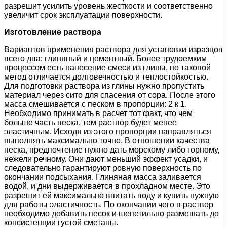
разрешит усилить уровень жесткости и соответственно
увеличит срок эксплуатации поверхности.
Изготовление раствора
Вариантов применения раствора для установки изразцов
всего два: глиняный и цементный. Более трудоемким
процессом есть нанесение смеси из глины, но таковой
метод отличается долговечностью и теплостойкостью.
Для подготовки раствора из глины нужно пропустить
материал через сито для спасения от сора. После этого
масса смешивается с песком в пропорции: 2 к 1.
Необходимо принимать в расчет тот факт, что чем
больше часть песка, тем раствор будет менее
эластичным. Исходя из этого пропорции направляться
выполнять максимально точно. В отношении качества
песка, предпочтение нужно дать морскому либо горному,
нежели речному. Они дают меньший эффект усадки, и
следовательно гарантируют ровную поверхность по
окончании подсыхания. Глиняная масса заливается
водой, и дни выдерживается в прохладном месте. Это
разрешит ей максимально впитать воду и купить нужную
для работы эластичность. По окончании чего в раствор
необходимо добавить песок и шепетильно размешать до
консистенции густой сметаны.