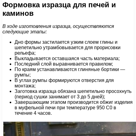
Формовка изразца для печей и
каминов
В ходе изготовления изразца, осуществляются
следующие этапы:
Дно формы застилается узким слоем глины и
шепетильно утрамбовывается для прорисовки
рельефа;
Выкладывается оставшаяся часть материала;
Последний слой выравнивается правилом;
По краям устанавливаются глиняные бортики —
румпы;
В углах румпы формируются отверстия для
монтажа;
Заготовка изразца обязана шепетильно просохнуть
(период сушки занимает от 3 до 5 дней);
Завершающим этапом производится обжиг изделия
в муфельной печи при температуре 950 С0 в
течение 4 часов.