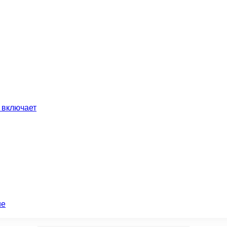
 включает
ие