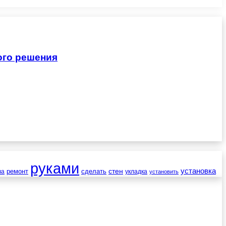
ого решения
руками
установка
стен
ремонт
сделать
ва
укладка
установить