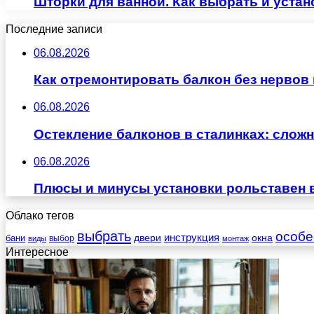
Шторки для ванной. Как выбрать и уста
Последние записи
06.08.2026
Как отремонтировать балкон без нервов
06.08.2026
Остекление балконов в сталинках: сло
06.08.2026
Плюсы и минусы установки рольставен 
Облако тегов
выбрать
особе
инструкция
бани
двери
окна
виды
выбор
монтаж
Интересное