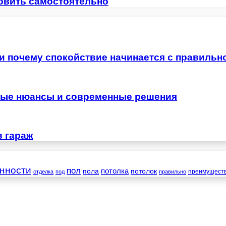
новить самостоятельно
 и почему спокойствие начинается с правильн
жные нюансы и современные решения
в гараж
нности
пол
пола
потолка
потолок
преимущест
отделка
под
правильно