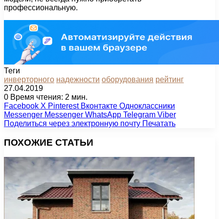
профессиональную.
Теги
инверторного
надежности
оборудования
рейтинг
27.04.2019
0
Время чтения: 2 мин.
Facebook
X
Pinterest
Вконтакте
Одноклассники
Messenger
Messenger
WhatsApp
Telegram
Viber
Поделиться через электронную почту
Печатать
ПОХОЖИЕ СТАТЬИ