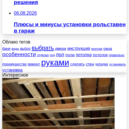
решения
06.08.2026
Плюсы и минусы установки рольставен
в гараж
Облако тегов
выбрать
инструкция
бани
двери
окна
виды
выбор
монтаж
особенности
пол
пола
потолка
потолок
отделка
под
правильно
руками
стен
ремонт
сделать
преимущества
укладка
установить
установка
Интересное