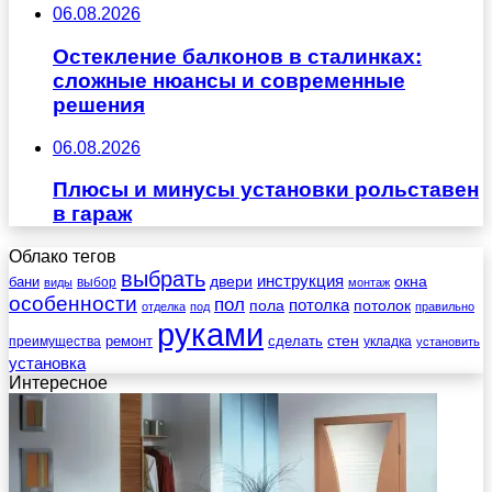
06.08.2026
Остекление балконов в сталинках:
сложные нюансы и современные
решения
06.08.2026
Плюсы и минусы установки рольставен
в гараж
Облако тегов
выбрать
инструкция
бани
двери
окна
виды
выбор
монтаж
особенности
пол
пола
потолка
потолок
отделка
под
правильно
руками
стен
ремонт
сделать
преимущества
укладка
установить
установка
Интересное