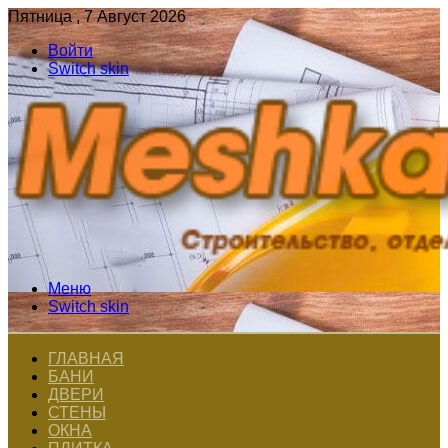
Пятница , 7 Август 2026
Войти
Switch skin
Меню
Switch skin
ГЛАВНАЯ
БАНИ
ДВЕРИ
СТЕНЫ
ОКНА