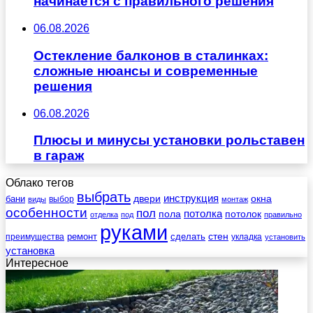
начинается с правильного решения
06.08.2026
Остекление балконов в сталинках:
сложные нюансы и современные
решения
06.08.2026
Плюсы и минусы установки рольставен
в гараж
Облако тегов
выбрать
инструкция
бани
двери
окна
виды
выбор
монтаж
особенности
пол
пола
потолка
потолок
отделка
под
правильно
руками
стен
ремонт
сделать
преимущества
укладка
установить
установка
Интересное