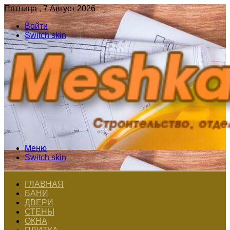
Пятница , 7 Август 2026
Войти
Switch skin
Меню
Switch skin
ГЛАВНАЯ
БАНИ
ДВЕРИ
СТЕНЫ
ОКНА