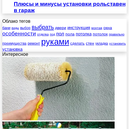
Плюсы и минусы установки рольставен
в гараж
Облако тегов
выбрать
инструкция
бани
двери
окна
виды
выбор
монтаж
особенности
пол
пола
потолка
потолок
отделка
под
правильно
руками
стен
ремонт
сделать
преимущества
укладка
установить
установка
Интересное