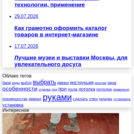
технологии, применение
29.07.2026
Как грамотно оформить каталог
товаров в интернет-магазине
17.07.2026
Лучшие музеи и выставки Москвы, для
увлекательного досуга
Облако тегов
выбрать
инструкция
бани
двери
окна
виды
выбор
монтаж
особенности
пол
пола
потолка
потолок
отделка
под
правильно
руками
стен
ремонт
сделать
преимущества
укладка
установить
установка
Интересное