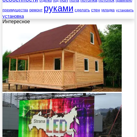
отделка
под
правильно
руками
стен
ремонт
сделать
преимущества
укладка
установить
установка
Интересное