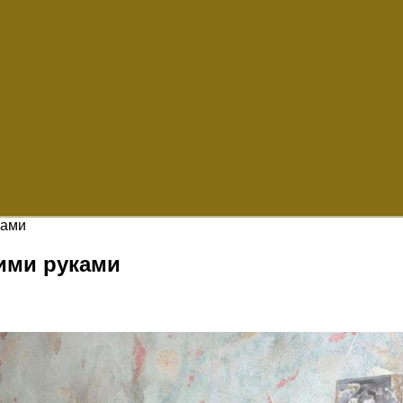
ками
ими руками