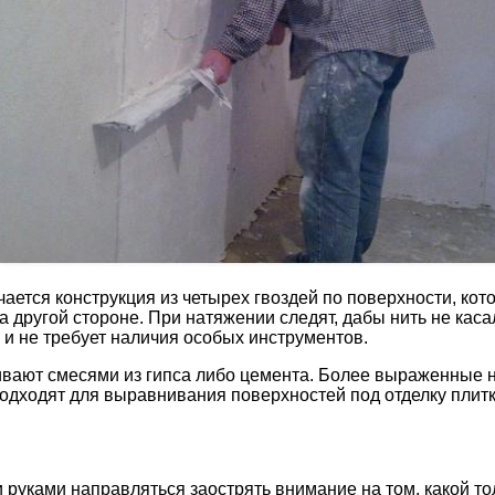
ается конструкция из четырех гвоздей по поверхности, кот
на другой стороне. При натяжении следят, дабы нить не ка
 и не требует наличия особых инструментов.
живают смесями из гипса либо цемента. Более выраженные
подходят для выравнивания поверхностей под отделку плитк
руками направляться заострять внимание на том, какой то