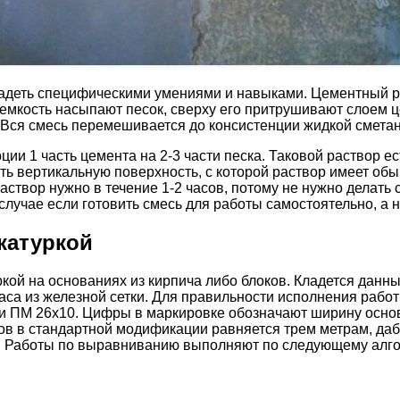
ладеть специфическими умениями и навыками. Цементный р
 в емкость насыпают песок, сверху его притрушивают слое
. Вся смесь перемешивается до консистенции жидкой смета
ии 1 часть цемента на 2-3 части песка. Таковой раствор е
ть вертикальную поверхность, с которой раствор имеет обы
аствор нужно в течение 1-2 часов, потому не нужно делать
лучае если готовить смесь для работы самостоятельно, а н
катуркой
кой на основаниях из кирпича либо блоков. Кладется данны
аса из железной сетки. Для правильности исполнения работ
 и ПМ 26х10. Цифры в маркировке обозначают ширину осно
ков в стандартной модификации равняется трем метрам, да
и. Работы по выравниванию выполняют по следующему алго