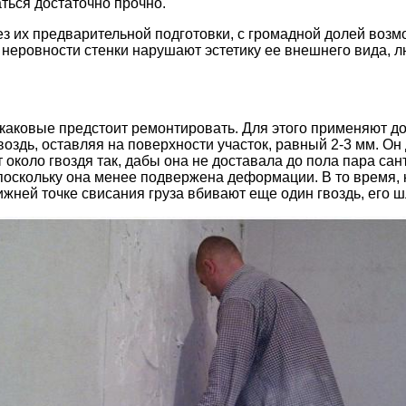
ться достаточно прочно.
з их предварительной подготовки, с громадной долей возм
, неровности стенки нарушают эстетику ее внешнего вида, л
каковые предстоит ремонтировать. Для этого применяют до
воздь, оставляя на поверхности участок, равный 2-3 мм. Он
 около гвоздя так, дабы она не доставала до пола пара сан
 поскольку она менее подвержена деформации. В то время,
жней точке свисания груза вбивают еще один гвоздь, его ш