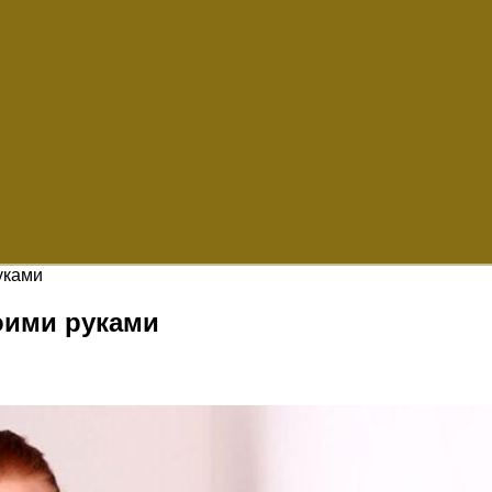
уками
оими руками