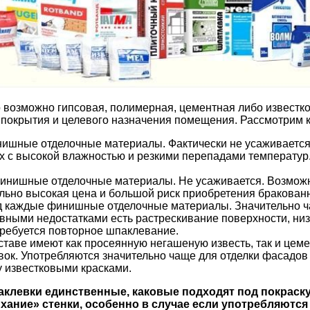
 возможно гипсовая, полимерная, цементная либо известк
о покрытия и целевого назначения помещения. Рассмотрим 
нишные отделочные материалы. Фактически не усаживается
х с высокой влажностью и резкими перепадами температур. 
инишные отделочные материалы. Не усаживается. Возможно
ольно высокая цена и большой риск приобретения бракован
од каждые финишные отделочные материалы. Значительно ч
вными недостатками есть растрескивание поверхности, ни
требуется повторное шпаклевание.
оставе имеют как просеянную негашеную известь, так и цем
к. Употребляются значительно чаще для отделки фасадов 
у известковыми красками.
левки единственные, каковые подходят под покраску и
ание» стенки, особенно в случае если употребляются