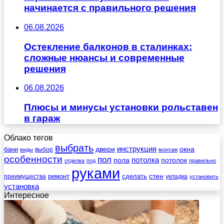
начинается с правильного решения
06.08.2026
Остекление балконов в сталинках:
сложные нюансы и современные
решения
06.08.2026
Плюсы и минусы установки рольставен
в гараж
Облако тегов
выбрать
инструкция
бани
двери
окна
виды
выбор
монтаж
особенности
пол
пола
потолка
потолок
отделка
под
правильно
руками
стен
ремонт
сделать
преимущества
укладка
установить
установка
Интересное