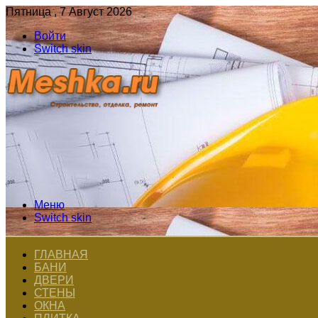
Пятница , 7 Август 2026
Войти
Switch skin
Меню
Switch skin
ГЛАВНАЯ
БАНИ
ДВЕРИ
СТЕНЫ
ОКНА