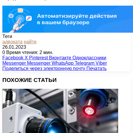
Теги
адвоката
найти
26.01.2023
0
Время чтения: 2 мин.
Facebook
X
Pinterest
Вконтакте
Одноклассники
Messenger
Messenger
WhatsApp
Telegram
Viber
Поделиться через электронную почту
Печатать
ПОХОЖИЕ СТАТЬИ