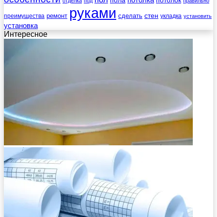
отделка
под
правильно
руками
стен
ремонт
сделать
преимущества
укладка
установить
установка
Интересное