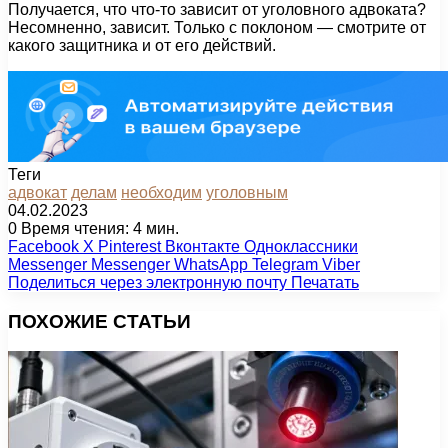
Получается, что что-то зависит от уголовного адвоката?
Несомненно, зависит. Только с поклоном — смотрите от
какого защитника и от его действий.
Теги
адвокат
делам
необходим
уголовным
04.02.2023
0
Время чтения: 4 мин.
Facebook
X
Pinterest
Вконтакте
Одноклассники
Messenger
Messenger
WhatsApp
Telegram
Viber
Поделиться через электронную почту
Печатать
ПОХОЖИЕ СТАТЬИ