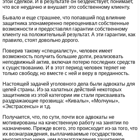
этой сделкой. И в результате он бездействует, понимает,
что все неудачно и внушает это собственному клиенту.
Бывало и еще страшнее, что попавший под влияние
защитника злонамеренно переоценивал собственные
возможности и предоставлял гарантии собственному
клиенту на положительный результат. А эти гарантии, как
правило, стоят довольно дорого.
Поверив такому «специалисту», человек имеет
возможность получить большие долги, реализовать
неподвижный актив, включая потерю последних средств
к существованию. И в этот период человек теряет не
только свободу, но вместе с ней и веру в преданность.
Настоящей задачей уголовного дела были адвокаты для
целей страны. Из-за халатных действий некоторых
защитников из этой категории им стали присваивать
раздражающие прозвища: «Кивалы», «Молчуны»,
«Экстрасенсы» и т.д.
Получается, что, по сути, почти все адвокаты не
мотивированы на качественную работу на занятии по
назначению. Прежде всего, это происходит из-за того, что
их вознаграждения, выплачиваемые государством,
многократно ниже, чем вознаграждения защитников,