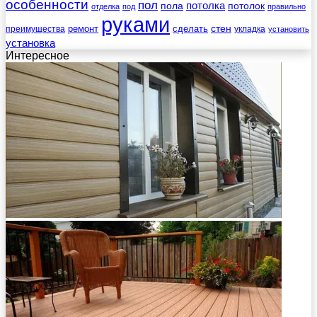
особенности
пол
пола
потолка
потолок
отделка
под
правильно
руками
стен
ремонт
сделать
преимущества
укладка
установить
установка
Интересное