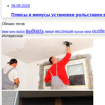
06.08.2026
Плюсы и минусы установки рольставен 
Облако тегов
выбрать
особе
инструкция
бани
двери
окна
виды
выбор
монтаж
Интересное