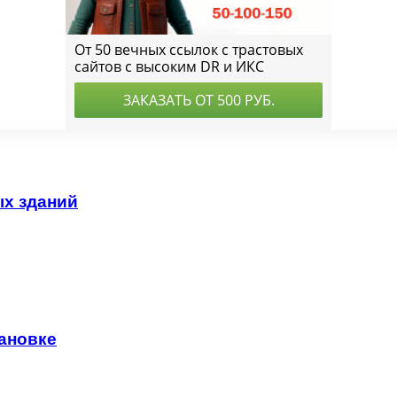
х зданий
тановке