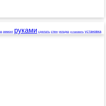
руками
установка
стен
ремонт
сделать
ва
укладка
установить