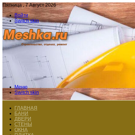
Пятница , 7 Август 2026
Войти
Switch skin
Меню
Switch skin
ГЛАВНАЯ
БАНИ
ДВЕРИ
СТЕНЫ
ОКНА