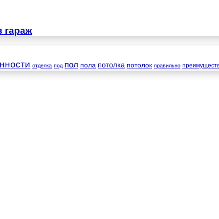
в гараж
нности
пол
пола
потолка
потолок
преимущест
отделка
под
правильно