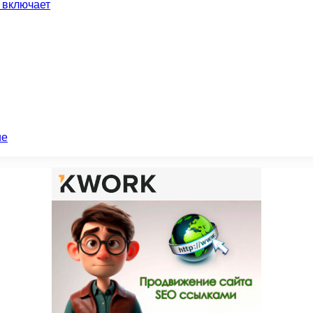
 включает
ие