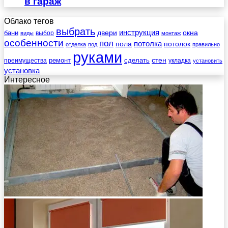
в гараж
Облако тегов
выбрать
инструкция
бани
двери
окна
виды
выбор
монтаж
особенности
пол
пола
потолка
потолок
отделка
под
правильно
руками
стен
ремонт
сделать
преимущества
укладка
установить
установка
Интересное