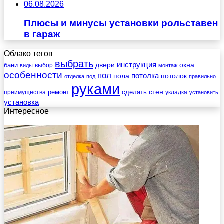
06.08.2026
Плюсы и минусы установки рольставен
в гараж
Облако тегов
выбрать
инструкция
бани
двери
окна
виды
выбор
монтаж
особенности
пол
пола
потолка
потолок
отделка
под
правильно
руками
стен
ремонт
сделать
преимущества
укладка
установить
установка
Интересное