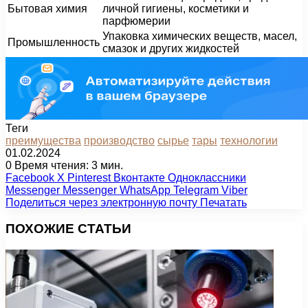
Бытовая химия
личной гигиены, косметики и
парфюмерии
Упаковка химических веществ, масел,
Промышленность
смазок и других жидкостей
Теги
преимущества
производство
сырье
тары
технологии
01.02.2024
0
Время чтения: 3 мин.
Facebook
X
Pinterest
Вконтакте
Одноклассники
Messenger
Messenger
WhatsApp
Telegram
Viber
Поделиться через электронную почту
Печатать
ПОХОЖИЕ СТАТЬИ