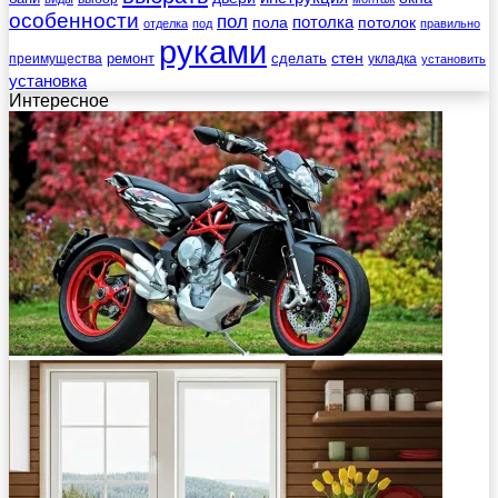
особенности
пол
пола
потолка
потолок
отделка
под
правильно
руками
стен
ремонт
сделать
преимущества
укладка
установить
установка
Интересное