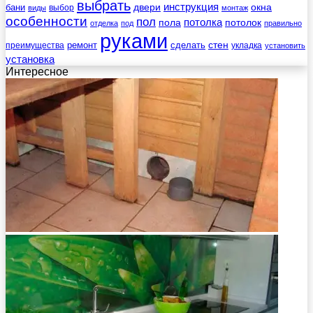
выбрать
инструкция
бани
двери
окна
виды
выбор
монтаж
особенности
пол
пола
потолка
потолок
отделка
под
правильно
руками
стен
ремонт
сделать
преимущества
укладка
установить
установка
Интересное