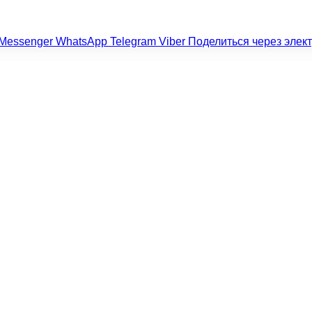
Messenger
WhatsApp
Telegram
Viber
Поделиться через элек