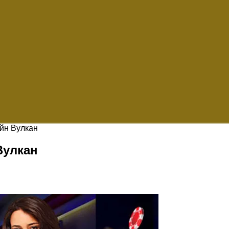
айн Вулкан
Вулкан