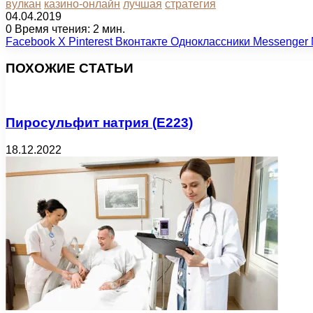
вулкан
казино-онлайн
лучшая
стратегия
04.04.2019
0
Время чтения: 2 мин.
Facebook
X
Pinterest
Вконтакте
Одноклассники
Messenger
ПОХОЖИЕ СТАТЬИ
Пиросульфит натрия (Е223)
18.12.2022