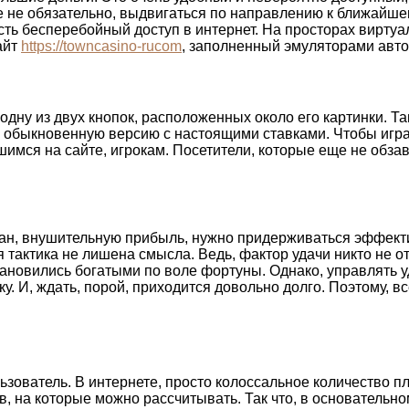
не обязательно, выдвигаться по направлению к ближайшему
сть бесперебойный доступ в интернет. На просторах виртуа
айт
https://towncasino-rucom
, заполненный эмуляторами автом
 одну из двух кнопок, расположенных около его картинки. Т
, обыкновенную версию с настоящими ставками. Чтобы игра
шимся на сайте, игрокам. Посетители, которые еще не обза
лкан, внушительную прибыль, нужно придерживаться эффект
 тактика не лишена смысла. Ведь, фактор удачи никто не о
ановились богатыми по воле фортуны. Однако, управлять уд
у. И, ждать, порой, приходится довольно долго. Поэтому, вс
зователь. В интернете, просто колоссальное количество пл
в, на которые можно рассчитывать. Так что, в основательн