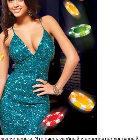
льшие деньги. Это очень удобный и невероятно доступный, 