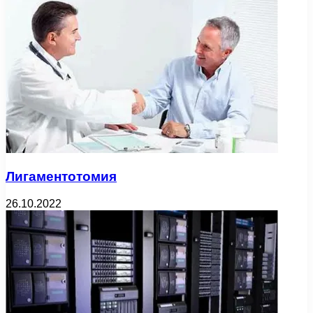
Лигаментотомия
26.10.2022