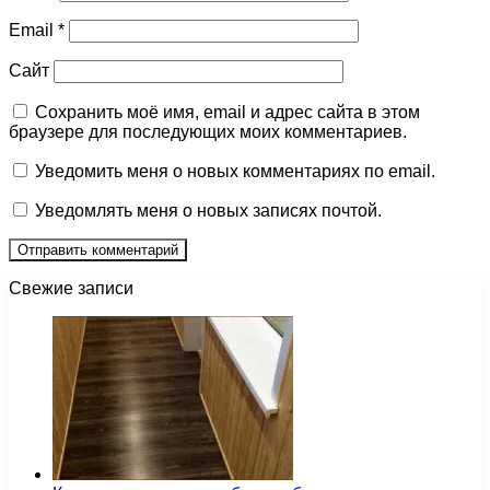
Email
*
Сайт
Сохранить моё имя, email и адрес сайта в этом
браузере для последующих моих комментариев.
Уведомить меня о новых комментариях по email.
Уведомлять меня о новых записях почтой.
Свежие записи