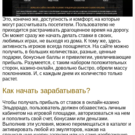
Это, конечно же, доступность и комфорт, на которые
могут рассчитывать посетители. Пользователю не
приходится растрачивать драгоценное время на дорогу.
Он может сразу же начать делать ставки в своих,
любимых играх, не выходя из дома. К тому же, здесь
активность игроков всегда поощряется. На сайте можно
получить, в больших количествах, разные, ценные
подарки, бонусные баллы и привилегии, увеличивающие
прибыль. Разумеется, с таким набором положительных
сторон, казино-онлайн, довольно быстро, обрели массу
поклонников. И, с каждым днем их количество только
растет.
Как начать зарабатывать?
Чтобы получать прибыль от ставок в онлайн-казино
Эльдорадо, пользователь должен обзавестись личным
кабинетом на игровой площадке, авторизоваться на нем
и пополнить свой счет, бонусами или деньгами.
Выполнив эти условия, можно перемещаться в каталог и
активировать любой из эмуляторов, нажав на
специальную кнопку загрузки или на само изображение