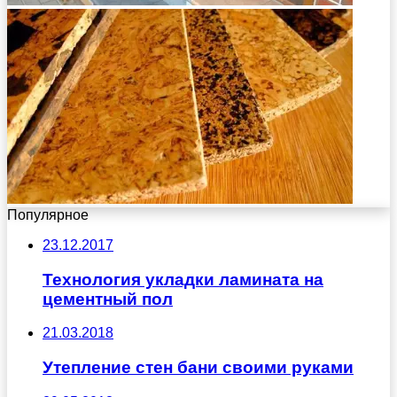
Популярное
23.12.2017
Технология укладки ламината на
цементный пол
21.03.2018
Утепление стен бани своими руками