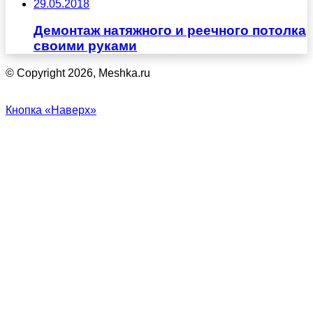
29.05.2018
Демонтаж натяжного и реечного потолка
своими руками
© Copyright 2026, Meshka.ru
Кнопка «Наверх»