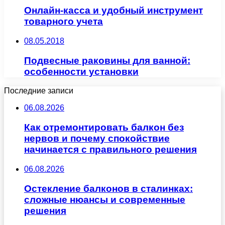
Онлайн-касса и удобный инструмент
товарного учета
08.05.2018
Подвесные раковины для ванной:
особенности установки
Последние записи
06.08.2026
Как отремонтировать балкон без
нервов и почему спокойствие
начинается с правильного решения
06.08.2026
Остекление балконов в сталинках:
сложные нюансы и современные
решения