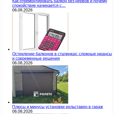
Как отремонтировать балкон без нервов и почему
спокойствие начинается с…
06.08.2026
Остекление балконов в сталинках: сложные нюансы
и современные решения
06.08.2026
Плюсы и минусы установки рольставен в гараж
06.08.2026