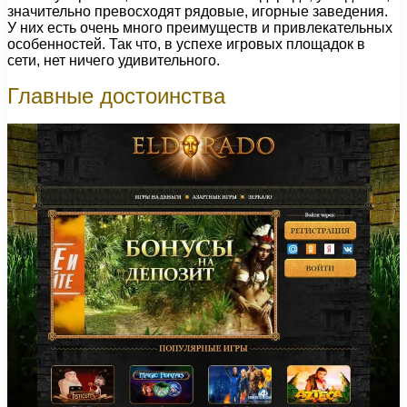
значительно превосходят рядовые, игорные заведения.
У них есть очень много преимуществ и привлекательных
особенностей. Так что, в успехе игровых площадок в
сети, нет ничего удивительного.
Главные достоинства