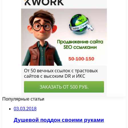
Популярные статьи
03.03.2018
Душевой поддон своими руками