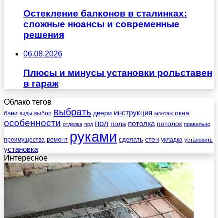
Остекление балконов в сталинках:
сложные нюансы и современные
решения
06.08.2026
Плюсы и минусы установки рольставен
в гараж
Облако тегов
выбрать
инструкция
бани
двери
окна
виды
выбор
монтаж
особенности
пол
пола
потолка
потолок
отделка
под
правильно
руками
стен
ремонт
сделать
преимущества
укладка
установить
установка
Интересное