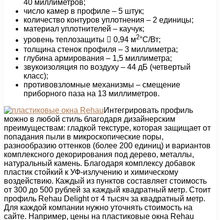
40 миллиметров;
число камер в профиле – 5 штук;
количество контуров уплотнения – 2 единицы;
материал уплотнителей – каучук;
2
уровень теплозащиты  0,94 м
°С/Вт;
толщина стенок профиля – 3 миллиметра;
глубина армирования – 1,5 миллиметра;
звукоизоляция по воздуху – 44 дБ (четвертый
класс);
противовзломные механизмы – смещение
приборного паза на 13 миллиметров.
Интегрировать профиль
можно в любой стиль благодаря дизайнерским
преимуществам: гладкой текстуре, которая защищает от
попадания пыли в микроскопические поры,
разнообразию оттенков (более 200 единиц) и вариантов
комплексного декорирования под дерево, металлы,
натуральный камень. Благодаря комплексу добавок
пластик стойкий к УФ-излучению и химическому
воздействию. Каждый из пунктов составляет стоимость
от 300 до 500 рублей за каждый квадратный метр. Стоит
профиль Rehau Delight от 4 тысяч за квадратный метр.
Для каждой компании нужно уточнять стоимость на
сайте. Например, цены на пластиковые окна Rehau