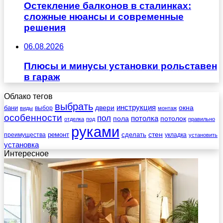
Остекление балконов в сталинках:
сложные нюансы и современные
решения
06.08.2026
Плюсы и минусы установки рольставен
в гараж
Облако тегов
выбрать
инструкция
бани
двери
окна
виды
выбор
монтаж
особенности
пол
пола
потолка
потолок
отделка
под
правильно
руками
стен
ремонт
сделать
преимущества
укладка
установить
установка
Интересное