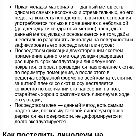
Яркая укладка материала — данный метод есть
одном из самых несложных и стремительных, но его
недостатком есть ненадежность взятого основания,
употребляется только в помещениях с небольшой
(до двенадцати квадратных метров) площадью,
данный метод укладки основывается на том, дабы
шепетильно разровнять линолеум на поверхности и
зафиксировать его посредством плинтусов;
Посредством фиксации двухсторонним скотчем —
применение данного метода укладки разрешает
расширить срок эксплуатации линолеумного
покрытия, сперва производится наклеивание скотча
по периметру помещения, а после этого в
решетчатообразной форме по всей комнате, снятие
защитной пленки со скотча осуществляется
конкретно по окончании его нанесения на пол,
старайтесь хорошо разглаживать линолеум в ходе
его укладки;
Посредством клея — данный метод есть самым
надежным, поскольку таковой линолеум прочно
держится на поверхности, не деформируется и
долго эксплуатируется.
Как постелить линолеум на