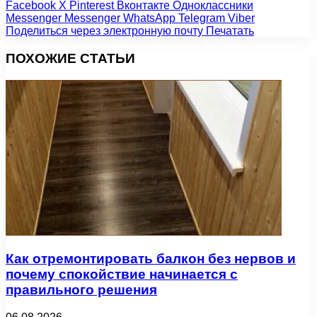
Facebook
X
Pinterest
Вконтакте
Одноклассники
Messenger
Messenger
WhatsApp
Telegram
Viber
Поделиться через электронную почту
Печатать
ПОХОЖИЕ СТАТЬИ
Как отремонтировать балкон без нервов и
почему спокойствие начинается с
правильного решения