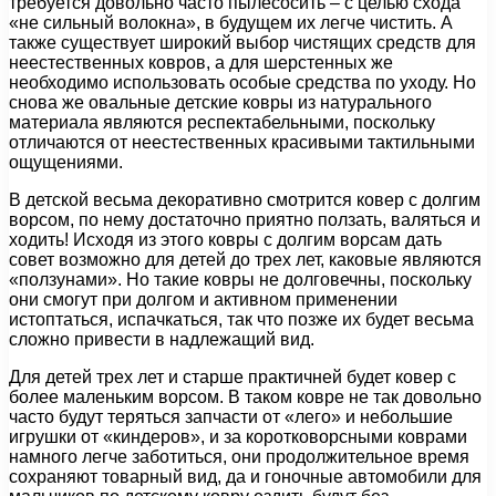
требуется довольно часто пылесосить – с целью схода
«не сильный волокна», в будущем их легче чистить. А
также существует широкий выбор чистящих средств для
неестественных ковров, а для шерстенных же
необходимо использовать особые средства по уходу. Но
снова же овальные детские ковры из натурального
материала являются респектабельными, поскольку
отличаются от неестественных красивыми тактильными
ощущениями.
В детской весьма декоративно смотрится ковер с долгим
ворсом, по нему достаточно приятно ползать, валяться и
ходить! Исходя из этого ковры с долгим ворсам дать
совет возможно для детей до трех лет, каковые являются
«ползунами». Но такие ковры не долговечны, поскольку
они смогут при долгом и активном применении
истоптаться, испачкаться, так что позже их будет весьма
сложно привести в надлежащий вид.
Для детей трех лет и старше практичней будет ковер с
более маленьким ворсом. В таком ковре не так довольно
часто будут теряться запчасти от «лего» и небольшие
игрушки от «киндеров», и за коротковорсными коврами
намного легче заботиться, они продолжительное время
сохраняют товарный вид, да и гоночные автомобили для