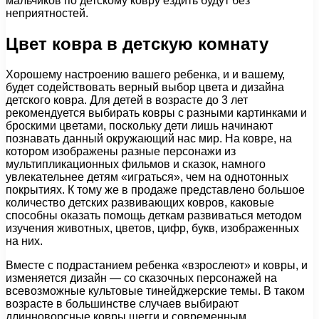
мальчиков по детскому ковру ездить будут без
неприятностей.
Цвет ковра в детскую комнату
Хорошему настроению вашего ребенка, и и вашему,
будет содействовать верный выбор цвета и дизайна
детского ковра. Для детей в возрасте до 3 лет
рекомендуется выбирать ковры с разными картинками и
броскими цветами, поскольку дети лишь начинают
познавать данный окружающий нас мир. На ковре, на
котором изображены разные персонажи из
мультипликационных фильмов и сказок, намного
увлекательнее детям «играться», чем на однотонных
покрытиях. К тому же в продаже представлено большое
количество детских развивающих ковров, каковые
способны оказать помощь деткам развиваться методом
изучения животных, цветов, цифр, букв, изображенных
на них.
Вместе с подрастанием ребенка «взрослеют» и ковры, и
изменяется дизайн — со сказочных персонажей на
всевозможные культовые тинейджерские темы. В таком
возрасте в большинстве случаев выбирают
длинноворсные ковры шегги и современным