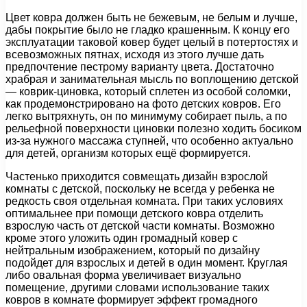
Цвет ковра должен быть не бежевым, не белым и лучше,
дабы покрытие было не гладко крашенным. К концу его
эксплуатации таковой ковер будет целый в потертостях и
всевозможных пятнах, исходя из этого лучше дать
предпочтение пестрому варианту цвета. Достаточно
храбрая и занимательная мысль по воплощению детской
— коврик-циновка, который сплетен из особой соломки,
как продемонстрировано на фото детских ковров. Его
легко вытряхнуть, он по минимуму собирает пыль, а по
рельефной поверхности циновки полезно ходить босиком
из-за нужного массажа ступней, что особенно актуально
для детей, организм которых ещё формируется.
Частенько приходится совмещать дизайн взрослой
комнаты с детской, поскольку не всегда у ребенка не
редкость своя отдельная комната. При таких условиях
оптимальнее при помощи детского ковра отделить
взрослую часть от детской части комнаты. Возможно
кроме этого уложить один громадный ковер с
нейтральным изображением, который по дизайну
подойдет для взрослых и детей в один момент. Круглая
либо овальная форма увеличивает визуально
помещение, другими словами использование таких
ковров в комнате формирует эффект громадного