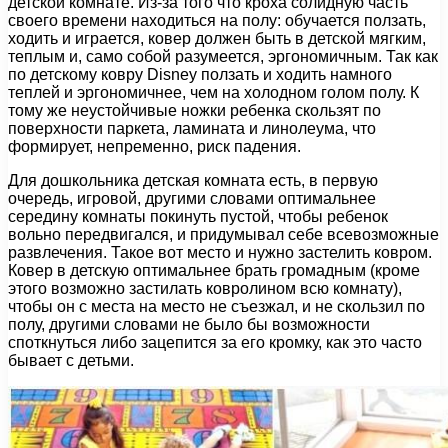
детской комнате. Из-за того что кроха солидную часть
своего времени находиться на полу: обучается ползать,
ходить и играется, ковер должен быть в детской мягким,
теплым и, само собой разумеется, эргономичным. Так как
по детскому ковру Disney ползать и ходить намного
теплей и эргономичнее, чем на холодном голом полу. К
тому же неустойчивые ножки ребенка скользят по
поверхности паркета, ламината и линолеума, что
формирует, непременно, риск падения.
Для дошкольника детская комната есть, в первую
очередь, игровой, другими словами оптимальнее
середину комнаты покинуть пустой, чтобы ребенок
вольно передвигался, и придумывал себе всевозможные
развлечения. Такое вот место и нужно застелить ковром.
Ковер в детскую оптимальнее брать громадным (кроме
этого возможно застилать ковролином всю комнату),
чтобы он с места на место не съезжал, и не скользил по
полу, другими словами не было бы возможности
споткнуться либо зацепится за его кромку, как это часто
бывает с детьми.