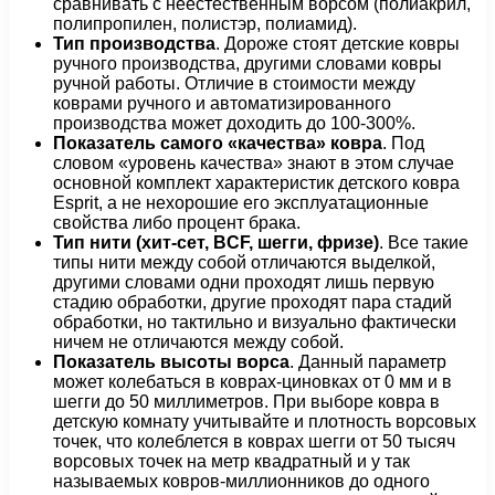
сравнивать с неестественным ворсом (полиакрил,
полипропилен, полистэр, полиамид).
Тип производства
. Дороже стоят детские ковры
ручного производства, другими словами ковры
ручной работы. Отличие в стоимости между
коврами ручного и автоматизированного
производства может доходить до 100-300%.
Показатель самого «качества» ковра
. Под
словом «уровень качества» знают в этом случае
основной комплект характеристик детского ковра
Esprit, а не нехорошие его эксплуатационные
свойства либо процент брака.
Тип нити (хит-сет, BCF, шегги, фризе)
. Все такие
типы нити между собой отличаются выделкой,
другими словами одни проходят лишь первую
стадию обработки, другие проходят пара стадий
обработки, но тактильно и визуально фактически
ничем не отличаются между собой.
Показатель высоты ворса
. Данный параметр
может колебаться в коврах-циновках от 0 мм и в
шегги до 50 миллиметров. При выборе ковра в
детскую комнату учитывайте и плотность ворсовых
точек, что колеблется в коврах шегги от 50 тысяч
ворсовых точек на метр квадратный и у так
называемых ковров-миллионников до одного