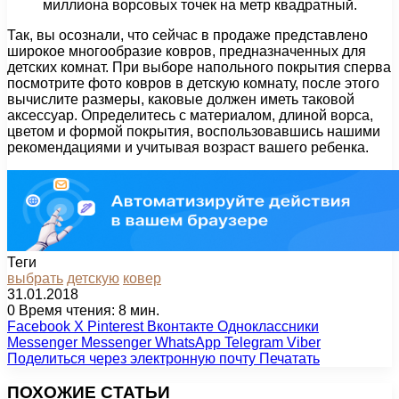
миллиона ворсовых точек на метр квадратный.
Так, вы осознали, что сейчас в продаже представлено
широкое многообразие ковров, предназначенных для
детских комнат. При выборе напольного покрытия сперва
посмотрите фото ковров в детскую комнату, после этого
вычислите размеры, каковые должен иметь таковой
аксессуар. Определитесь с материалом, длиной ворса,
цветом и формой покрытия, воспользовавшись нашими
рекомендациями и учитывая возраст вашего ребенка.
Теги
выбрать
детскую
ковер
31.01.2018
0
Время чтения: 8 мин.
Facebook
X
Pinterest
Вконтакте
Одноклассники
Messenger
Messenger
WhatsApp
Telegram
Viber
Поделиться через электронную почту
Печатать
ПОХОЖИЕ СТАТЬИ