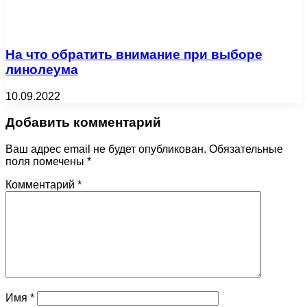
Ваш адрес email не будет опубликован.
Обязательные
поля помечены
*
Комментарий
*
Имя
*
Email
*
Сайт
Сохранить моё имя, email и адрес сайта в этом
браузере для последующих моих комментариев.
Уведомить меня о новых комментариях по email.
Уведомлять меня о новых записях почтой.