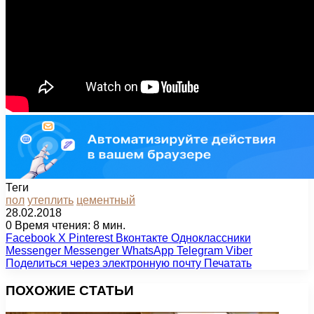
Теги
пол
утеплить
цементный
28.02.2018
0
Время чтения: 8 мин.
Facebook
X
Pinterest
Вконтакте
Одноклассники
Messenger
Messenger
WhatsApp
Telegram
Viber
Поделиться через электронную почту
Печатать
ПОХОЖИЕ СТАТЬИ