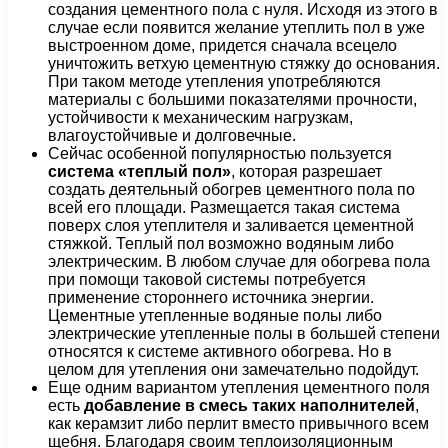
создания цементного пола с нуля. Исходя из этого в
случае если появится желание утеплить пол в уже
выстроенном доме, придется сначала всецело
уничтожить ветхую цементную стяжку до основания.
При таком методе утепления употребляются
материалы с большими показателями прочности,
устойчивости к механическим нагрузкам,
влагоустойчивые и долговечные.
Сейчас особенной популярностью пользуется
система «теплый пол»
, которая разрешает
создать деятельный обогрев цементного пола по
всей его площади. Размещается такая система
поверх слоя утеплителя и заливается цементной
стяжкой. Теплый пол возможно водяным либо
электрическим. В любом случае для обогрева пола
при помощи таковой системы потребуется
применение стороннего источника энергии.
Цементные утепленные водяные полы либо
электрические утепленные полы в большей степени
относятся к системе активного обогрева. Но в
целом для утепления они замечательно подойдут.
Еще одним вариантом утепления цементного поля
есть
добавление в смесь таких наполнителей
,
как керамзит либо перлит вместо привычного всем
щебня. Благодаря своим теплоизоляционным