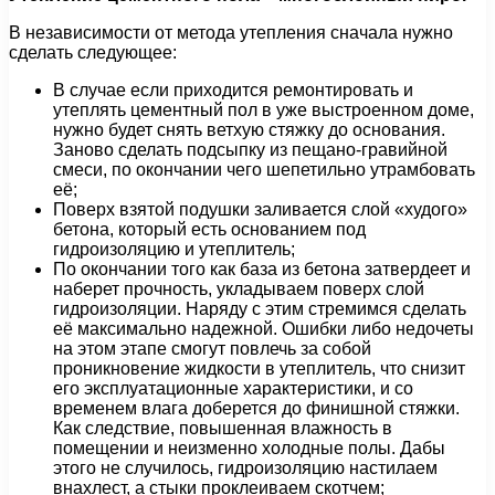
В независимости от метода утепления сначала нужно
сделать следующее:
В случае если приходится ремонтировать и
утеплять цементный пол в уже выстроенном доме,
нужно будет снять ветхую стяжку до основания.
Заново сделать подсыпку из пещано-гравийной
смеси, по окончании чего шепетильно утрамбовать
её;
Поверх взятой подушки заливается слой «худого»
бетона, который есть основанием под
гидроизоляцию и утеплитель;
По окончании того как база из бетона затвердеет и
наберет прочность, укладываем поверх слой
гидроизоляции. Наряду с этим стремимся сделать
её максимально надежной. Ошибки либо недочеты
на этом этапе смогут повлечь за собой
проникновение жидкости в утеплитель, что снизит
его эксплуатационные характеристики, и со
временем влага доберется до финишной стяжки.
Как следствие, повышенная влажность в
помещении и неизменно холодные полы. Дабы
этого не случилось, гидроизоляцию настилаем
внахлест, а стыки проклеиваем скотчем;