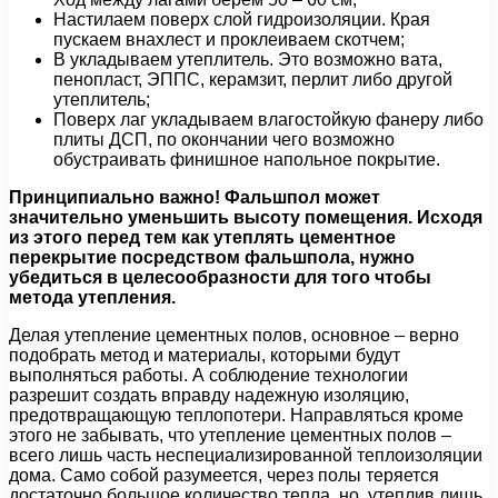
Настилаем поверх слой гидроизоляции. Края
пускаем внахлест и проклеиваем скотчем;
В укладываем утеплитель. Это возможно вата,
пенопласт, ЭППС, керамзит, перлит либо другой
утеплитель;
Поверх лаг укладываем влагостойкую фанеру либо
плиты ДСП, по окончании чего возможно
обустраивать финишное напольное покрытие.
Принципиально важно! Фальшпол может
значительно уменьшить высоту помещения. Исходя
из этого перед тем как утеплять цементное
перекрытие посредством фальшпола, нужно
убедиться в целесообразности для того чтобы
метода утепления.
Делая утепление цементных полов, основное – верно
подобрать метод и материалы, которыми будут
выполняться работы. А соблюдение технологии
разрешит создать вправду надежную изоляцию,
предотвращающую теплопотери. Направляться кроме
этого не забывать, что утепление цементных полов –
всего лишь часть неспециализированной теплоизоляции
дома. Само собой разумеется, через полы теряется
достаточно большое количество тепла, но, утеплив лишь