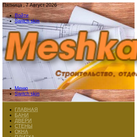
Пятница , 7 Август 2026
Войти
Switch skin
Меню
Switch skin
ГЛАВНАЯ
БАНИ
ДВЕРИ
СТЕНЫ
ОКНА