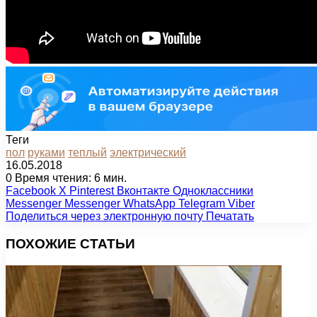
Теги
пол
руками
теплый
электрический
16.05.2018
0
Время чтения: 6 мин.
Facebook
X
Pinterest
Вконтакте
Одноклассники
Messenger
Messenger
WhatsApp
Telegram
Viber
Поделиться через электронную почту
Печатать
ПОХОЖИЕ СТАТЬИ