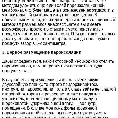
Поверх утеплительного слоя направляться таким же
методом уложить еще один слой пароизоляционной
мембраны, что будет мешать проникновению жидкости в
утеплительный материал изнутри помещения. В
обязательном порядке следите, дабы пароизоляционный
материал размешался внахлест. Затем вы имеете
возможность проклеить стыки и смело приступать к
процессу настила основного пола. При монтаже половых
досок учитывайте, что от направляться до пола нужно
покинуть зазор в 1-2 сантиметра.
3. Верное размещение пароизоляции
Дабы определиться, какой стороной необходимо стелить
пароизоляцию, вам направляться осознать, откуда
поступает пар:
В случае если при укладке вы используете такую
двухслойную пленку, то строго придерживайтесь
инструкции пароизоляции пола и укладывайте её гладкой
стороной, которая не разрешает влаге попадать в
утеплитель, к теплоизоляционному материалу, а
шероховатой, удерживающей влагу, — вовнутрь
помещения. В случае монтажа фольгированной
пароизоляции в обязательном порядке нужно учесть
принципиальный момент: размещать ее направляться