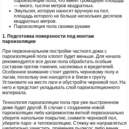
пароизоляции пола, что имеет громадную площадь
— много, тысячи метров квадратных.
Эмульсия, которую наносят вручную на пол,
площадь которого не больше нескольких десятков
квадратных метров.
Пароизоляция пола своими руками
1. Подготовка поверхности под монтаж
пароизоляции
При первоначальном постройке частного дома с
пароизоляцией пола хлопот будет меньше. Для начала
рекомендуется все доски пола обработать особым
составом против гниения, насекомых и вредителей.
Особенное внимание стоит уделять черновому полу и
лагам, поскольку они находятся в близи к грунту.
Установите на место лаги и обустройте черновой пол. На
него и предстоит укладывать слой пароизоляционного
материала.
Технология пароизоляции пола при уже выстроенном
доме будет другой. В случае с созданием новой
пароизоляции либо капремонтом ветхой первоначально
уберите напольное покрытие, снимите черновой пол,
уберите паро- и теплоизоляцию. Стяжку же направляться
шепетильно зачистить, применяя пылесос либо веник.