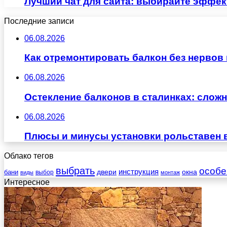
Лучший чат для сайта: выбирайте эффек
Последние записи
06.08.2026
Как отремонтировать балкон без нервов
06.08.2026
Остекление балконов в сталинках: сло
06.08.2026
Плюсы и минусы установки рольставен 
Облако тегов
выбрать
особе
инструкция
бани
двери
окна
виды
выбор
монтаж
Интересное