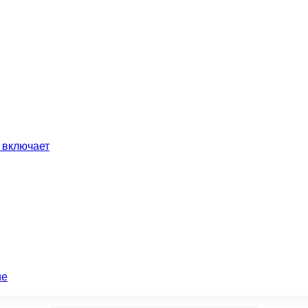
 включает
ие