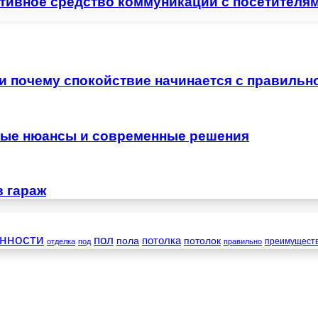
тивное средство коммуникации с посетителя
 и почему спокойствие начинается с правильн
жные нюансы и современные решения
в гараж
нности
пол
пола
потолка
потолок
преимущест
отделка
под
правильно