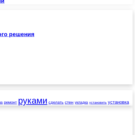
ми
ого решения
руками
установка
стен
ремонт
сделать
ва
укладка
установить