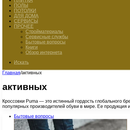
ПЛИТКА
ПОЛЫ
ПОТОЛКИ
ДЛЯ ДОМА
СЕРВИСЫ
ПРОЧЕЕ
Стройматериалы
Сервисные службы
Бытовые вопросы
Книги
Обзор интернета
Искать
Главная
/
активных
активных
Кроссовки Puma — это истинный гордость глобального бре
популярных производителей обуви в мире. Ее продукция 
Бытовые вопросы