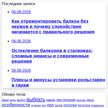
Последние записи
06.08.2026
Как отремонтировать балкон без
нервов и почему спокойствие
начинается с правильного решения
06.08.2026
Остекление балконов в сталинках:
сложные нюансы и современные
решения
06.08.2026
Плюсы и минусы установки рольставен
в гараж
Облако тегов
выбрать
инструкция
бани
двери
окна
виды
выбор
монтаж
особенности
пол
пола
потолка
потолок
отделка
под
правильно