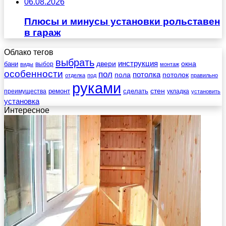
06.08.2026
Плюсы и минусы установки рольставен
в гараж
Облако тегов
выбрать
инструкция
бани
двери
окна
виды
выбор
монтаж
особенности
пол
пола
потолка
потолок
отделка
под
правильно
руками
стен
ремонт
сделать
преимущества
укладка
установить
установка
Интересное