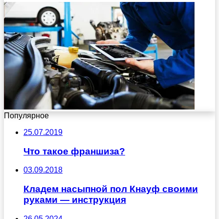
Популярное
25.07.2019
Что такое франшиза?
03.09.2018
Кладем насыпной пол Кнауф своими
руками — инструкция
26.05.2024