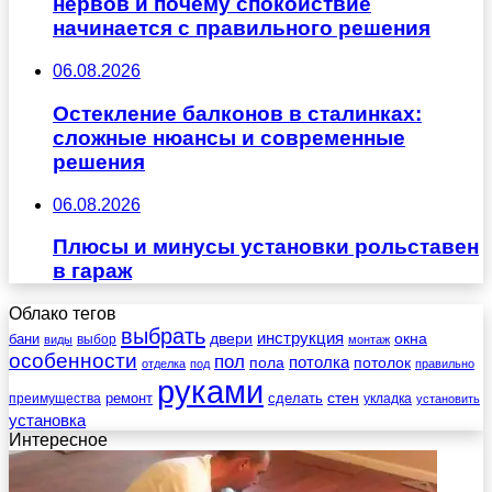
нервов и почему спокойствие
начинается с правильного решения
06.08.2026
Остекление балконов в сталинках:
сложные нюансы и современные
решения
06.08.2026
Плюсы и минусы установки рольставен
в гараж
Облако тегов
выбрать
инструкция
бани
двери
окна
виды
выбор
монтаж
особенности
пол
пола
потолка
потолок
отделка
под
правильно
руками
стен
ремонт
сделать
преимущества
укладка
установить
установка
Интересное