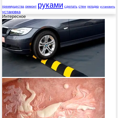
руками
стен
ремонт
сделать
преимущества
укладка
установить
установка
Интересное