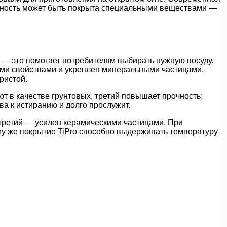
рхность может быть покрыта специальными веществами —
— это помогает потребителям выбирать нужную посуду.
ными свойствами и укреплен минеральными частицами,
ристой.
ют в качестве грунтовых, третий повышает прочность;
а к истиранию и долго прослужит.
 третий — усилен керамическими частицами. При
му же покрытие TiPro способно выдерживать температуру