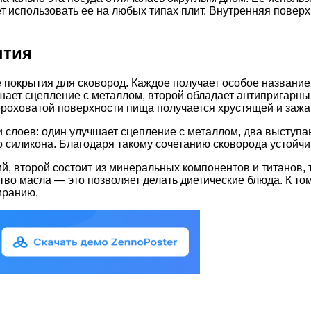
ет использовать ее на любых типах плит. Внутренняя пове
ытия
окрытия для сковород. Каждое получает особое название 
учшает сцепление с металлом, второй обладает антипригар
роховатой поверхности пища получается хрустящей и зажа
ти слоев: один улучшает сцепление с металлом, два выступа
силикона. Благодаря такому сочетанию сковорода устойчив
й, второй состоит из минеральных компонентов и титанов,
во масла — это позволяет делать диетические блюда. К то
иранию.