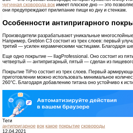
чугунная сковорода вок
имеет плоское дно — это позволя
они предупреждают прилипание пищи ко дну и стенкам.
Особенности антипригарного покр
Производители разрабатывают уникальные многослойные п
Например, Greblon С3 состоит из трех слоев: первый ул
третий — усилен керамическими частицами. Благодаря ше
Еще одно покрытие — IlagProfessional. Оно состоит из пя
четвертый — антипригарный, пятый — сделан из пищевого 
Покрытие TiPro состоит из трех слоев. Первый армирующи
приготовлении можно использовать минимальное количест
260°С. Благодаря добавлению титана оно устойчиво к ист
Теги
антипригарное
вок
какое
покрытие
сковороды
12.04.2021