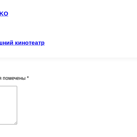
SKO
шний кинотеатр
я помечены
*