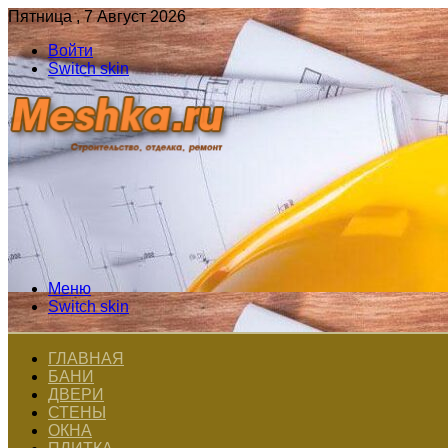
Пятница , 7 Август 2026
Войти
Switch skin
Меню
Switch skin
ГЛАВНАЯ
БАНИ
ДВЕРИ
СТЕНЫ
ОКНА