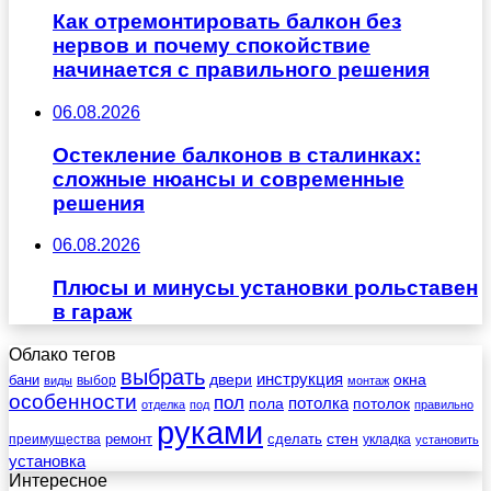
Как отремонтировать балкон без
нервов и почему спокойствие
начинается с правильного решения
06.08.2026
Остекление балконов в сталинках:
сложные нюансы и современные
решения
06.08.2026
Плюсы и минусы установки рольставен
в гараж
Облако тегов
выбрать
инструкция
бани
двери
окна
виды
выбор
монтаж
особенности
пол
пола
потолка
потолок
отделка
под
правильно
руками
стен
ремонт
сделать
преимущества
укладка
установить
установка
Интересное