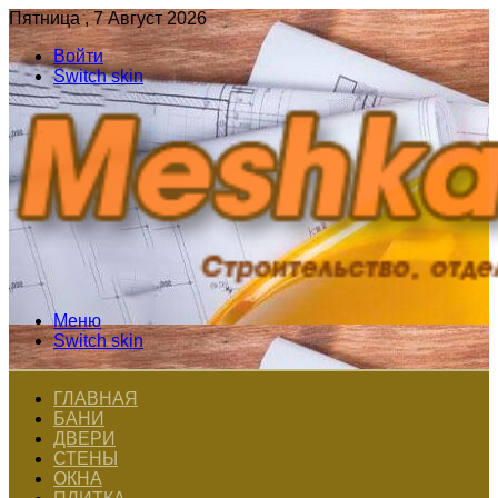
Пятница , 7 Август 2026
Войти
Switch skin
Меню
Switch skin
ГЛАВНАЯ
БАНИ
ДВЕРИ
СТЕНЫ
ОКНА