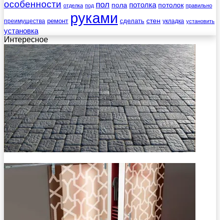
особенности
пол
пола
потолка
потолок
отделка
под
правильно
руками
стен
ремонт
сделать
преимущества
укладка
установить
установка
Интересное