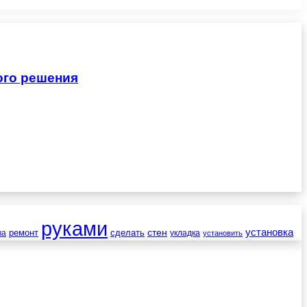
ого решения
руками
установка
стен
ремонт
сделать
ва
укладка
установить