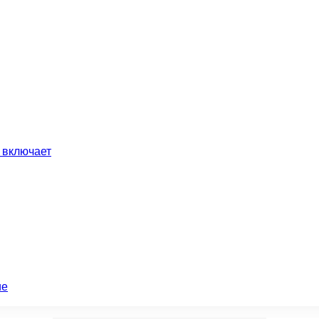
 включает
ие