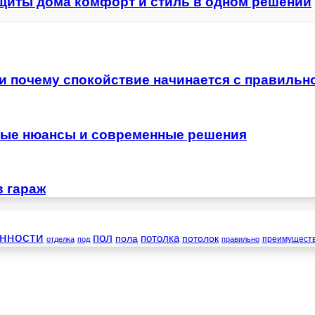
щиты дома комфорт и стиль в одном решении
 и почему спокойствие начинается с правильн
жные нюансы и современные решения
в гараж
нности
пол
пола
потолка
потолок
преимущест
отделка
под
правильно