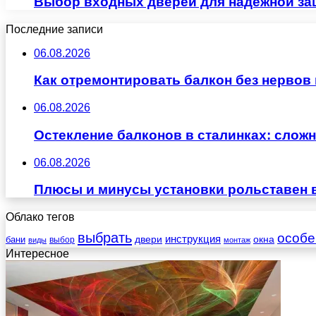
Выбор входных дверей для надежной за
Последние записи
06.08.2026
Как отремонтировать балкон без нервов
06.08.2026
Остекление балконов в сталинках: сло
06.08.2026
Плюсы и минусы установки рольставен 
Облако тегов
выбрать
особе
инструкция
бани
двери
окна
виды
выбор
монтаж
Интересное