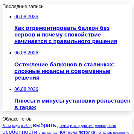
Последние записи
06.08.2026
Как отремонтировать балкон без
нервов и почему спокойствие
начинается с правильного решения
06.08.2026
Остекление балконов в сталинках:
сложные нюансы и современные
решения
06.08.2026
Плюсы и минусы установки рольставен
в гараж
Облако тегов
выбрать
инструкция
бани
двери
окна
виды
выбор
монтаж
особенности
пол
пола
потолка
потолок
отделка
под
правильно