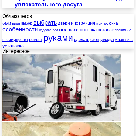
увлекательного досуга
Облако тегов
выбрать
инструкция
бани
двери
окна
виды
выбор
монтаж
особенности
пол
пола
потолка
потолок
отделка
под
правильно
руками
стен
ремонт
сделать
преимущества
укладка
установить
установка
Интересное