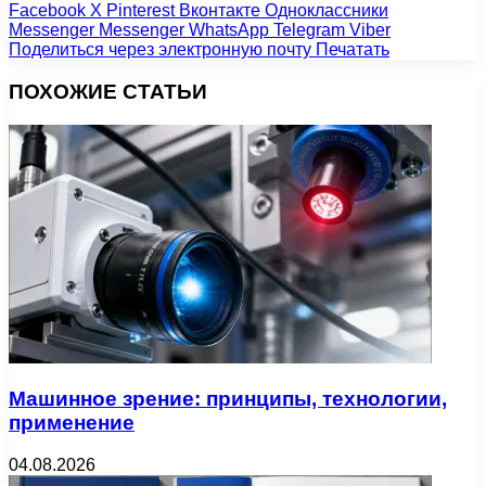
Facebook
X
Pinterest
Вконтакте
Одноклассники
Messenger
Messenger
WhatsApp
Telegram
Viber
Поделиться через электронную почту
Печатать
ПОХОЖИЕ СТАТЬИ
Машинное зрение: принципы, технологии,
применение
04.08.2026