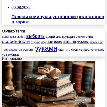
06.08.2026
Плюсы и минусы установки рольставен
в гараж
Облако тегов
выбрать
инструкция
бани
двери
окна
виды
выбор
монтаж
особенности
пол
пола
потолка
потолок
отделка
под
правильно
руками
стен
ремонт
сделать
преимущества
укладка
установить
установка
Интересное