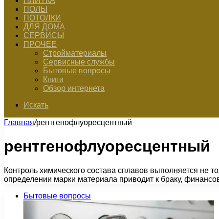
ПЛИТКА
ПОЛЫ
ПОТОЛКИ
ДЛЯ ДОМА
СЕРВИСЫ
ПРОЧЕЕ
Стройматериалы
Сервисные службы
Бытовые вопросы
Книги
Обзор интернета
Искать
Главная
/
рентгенофлуоресцентный
рентгенофлуоресцентный
Контроль химического состава сплавов выполняется не то
определении марки материала приводит к браку, финанс
Бытовые вопросы