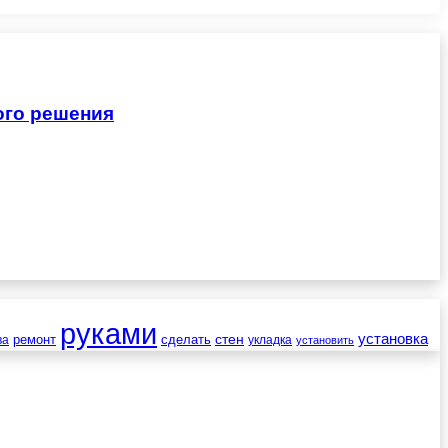
ого решения
руками
установка
стен
ремонт
сделать
ва
укладка
установить