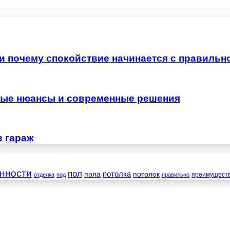
 и почему спокойствие начинается с правильн
жные нюансы и современные решения
в гараж
нности
пол
пола
потолка
потолок
преимущест
отделка
под
правильно