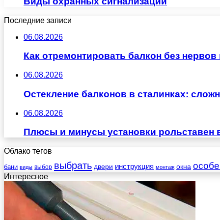
Виды охранных сигнализаций
Последние записи
06.08.2026
Как отремонтировать балкон без нервов
06.08.2026
Остекление балконов в сталинках: сло
06.08.2026
Плюсы и минусы установки рольставен 
Облако тегов
выбрать
особе
инструкция
бани
двери
окна
виды
выбор
монтаж
Интересное