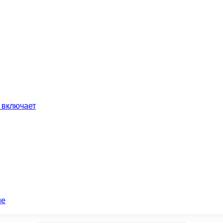
 включает
ие