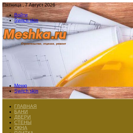
Пятница , 7 Август 2026
Войти
Switch skin
Меню
Switch skin
ГЛАВНАЯ
БАНИ
ДВЕРИ
СТЕНЫ
ОКНА