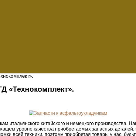
ехнокомплект».
ТД «Технокомплект».
икам итальянского китайского и немецкого производства. 
ежащем уровне качества приобретаемых запасных деталей. 
мки всей техники, поэтому приобретая товары у нас, будьт