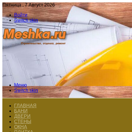
Пятница , 7 Август 2026
Войти
Switch skin
Меню
Switch skin
ГЛАВНАЯ
БАНИ
ДВЕРИ
СТЕНЫ
ОКНА