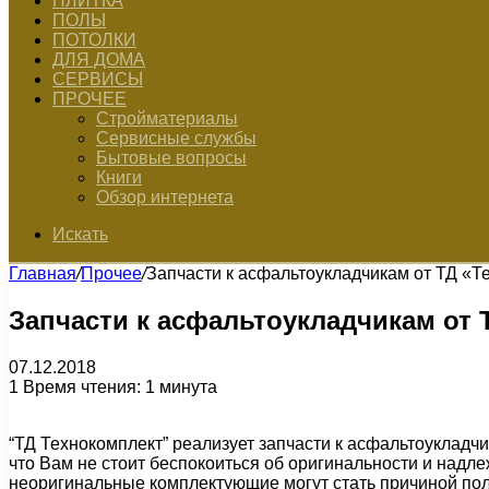
ПЛИТКА
ПОЛЫ
ПОТОЛКИ
ДЛЯ ДОМА
СЕРВИСЫ
ПРОЧЕЕ
Стройматериалы
Сервисные службы
Бытовые вопросы
Книги
Обзор интернета
Искать
Главная
/
Прочее
/
Запчасти к асфальтоукладчикам от ТД «Т
Запчасти к асфальтоукладчикам от 
07.12.2018
1
Время чтения: 1 минута
“ТД Технокомплект” реализует запчасти к асфальтоукладч
что Вам не стоит беспокоиться об оригинальности и надл
неоригинальные комплектующие могут стать причиной поло